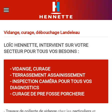
Accéder au contenu principal
Vidange, curage, débouchage Landeleau
LOÏC HENNETTE, INTERVIENT SUR VOTRE
SECTEUR POUR TOUS VOS BESOINS :
-
VIDANGE
,
CURAGE
-
TERRASSEMENT ASSAINISSEMENT
-
INSPECTION CAMÉRA
POUR TOUS VOS
DIAGNOSTICS
-
CURAGE DE PRE FOSSE PORCHERIE
-
Travaux de collecte de vidange
chez les
particuliers
et